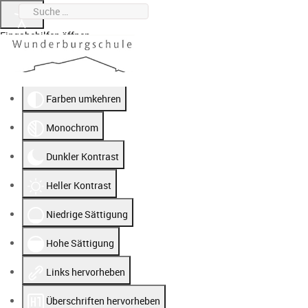
Suchen
0951 912020-0
wunderburgschule@stadt.bamberg.de
Eingabehilfen öffnen
Farben umkehren
Monochrom
Dunkler Kontrast
Heller Kontrast
Niedrige Sättigung
Hohe Sättigung
Links hervorheben
Überschriften hervorheben