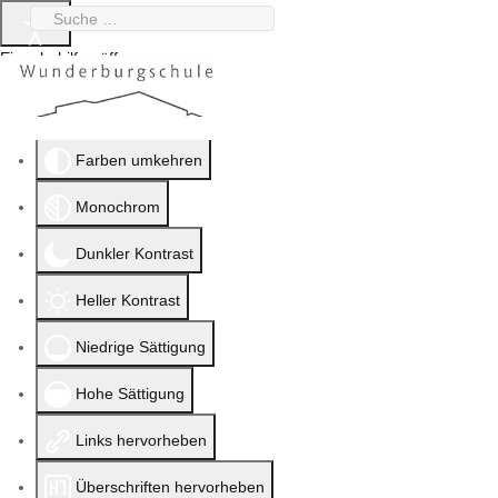
Suchen
0951 912020-0
wunderburgschule@stadt.bamberg.de
Eingabehilfen öffnen
Farben umkehren
Monochrom
Dunkler Kontrast
Heller Kontrast
Niedrige Sättigung
Hohe Sättigung
Links hervorheben
Überschriften hervorheben