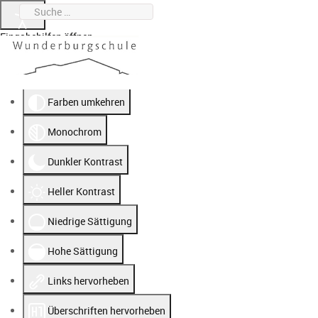
Suchen
0951 912020-0
wunderburgschule@stadt.bamberg.de
Eingabehilfen öffnen
Farben umkehren
Monochrom
Dunkler Kontrast
Heller Kontrast
Niedrige Sättigung
Hohe Sättigung
Links hervorheben
Überschriften hervorheben