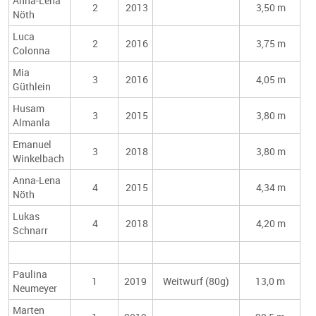
Anna-Lena
2
2013
3,50 m
Nöth
Luca
2
2016
3,75 m
Colonna
Mia
3
2016
4,05 m
Güthlein
Husam
3
2015
3,80 m
Almanla
Emanuel
3
2018
3,80 m
Winkelbach
Anna-Lena
4
2015
4,34 m
Nöth
Lukas
4
2018
4,20 m
Schnarr
Paulina
1
2019
Weitwurf (80g)
13,0 m
Neumeyer
Marten