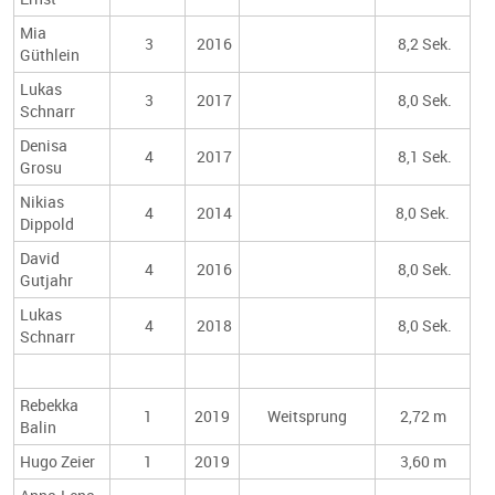
Mia
3
2016
8,2 Sek.
Güthlein
Lukas
3
2017
8,0 Sek.
Schnarr
Denisa
4
2017
8,1 Sek.
Grosu
Nikias
4
2014
8,0 Sek.
Dippold
David
4
2016
8,0 Sek.
Gutjahr
Lukas
4
2018
8,0 Sek.
Schnarr
Rebekka
1
2019
Weitsprung
2,72 m
Balin
Hugo Zeier
1
2019
3,60 m