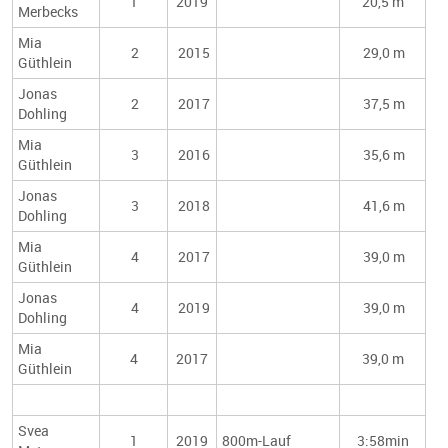
1
2019
20,5 m
Merbecks
Mia
2
2015
29,0 m
Güthlein
Jonas
2
2017
37,5 m
Dohling
Mia
3
2016
35,6 m
Güthlein
Jonas
3
2018
41,6 m
Dohling
Mia
4
2017
39,0 m
Güthlein
Jonas
4
2019
39,0 m
Dohling
Mia
4
2017
39,0 m
Güthlein
Svea
1
2019
800m-Lauf
3:58min