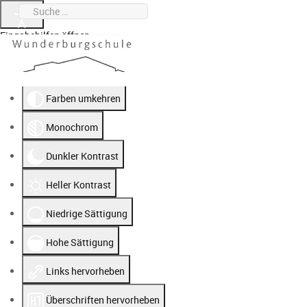
Suchen
0951 912020-0
wunderburgschule@stadt.bamberg.de
Eingabehilfen öffnen
Farben umkehren
Monochrom
Dunkler Kontrast
Heller Kontrast
Niedrige Sättigung
Hohe Sättigung
Links hervorheben
Überschriften hervorheben