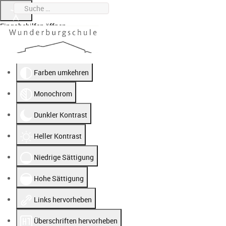
Suchen
0951 912020-0
wunderburgschule@stadt.bamberg.de
Eingabehilfen öffnen
Farben umkehren
Monochrom
Dunkler Kontrast
Heller Kontrast
Niedrige Sättigung
Hohe Sättigung
Links hervorheben
Überschriften hervorheben