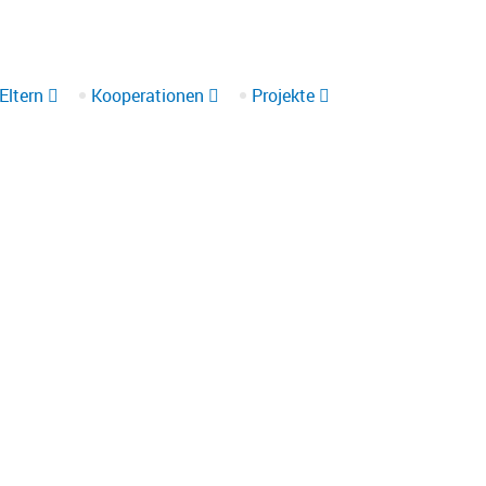
1 912020-0
wunderburgschule@stadt.bamberg.de
Eltern
Kooperationen
Projekte