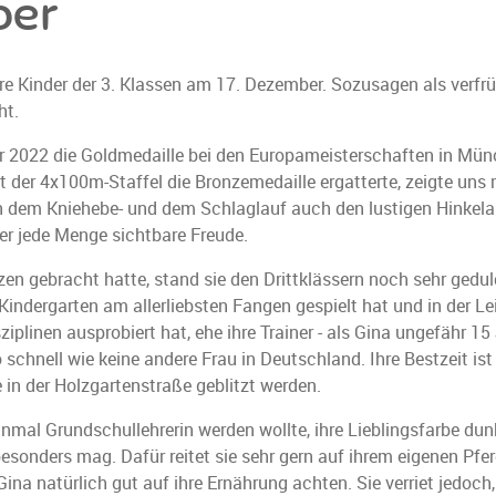
per
sere Kinder der 3. Klassen am 17. Dezember. Sozusagen als ver
ht.
 2022 die Goldmedaille bei den Europameisterschaften in Mün
t der 4x100m-Staffel die Bronzemedaille ergatterte, zeigte un
ben dem Kniehebe- und dem Schlaglauf auch den lustigen Hinkela
ber jede Menge sichtbare Freude.
en gebracht hatte, stand sie den Drittklässern noch sehr gedu
 Kindergarten am allerliebsten Fangen gespielt hat und in der L
plinen ausprobiert hat, ehe ihre Trainer - als Gina ungefähr 15
o schnell wie keine andere Frau in Deutschland. Ihre Bestzeit i
in der Holzgartenstraße geblitzt werden.
inmal Grundschullehrerin werden wollte, ihre Lieblingsfarbe dunk
 besonders mag. Dafür reitet sie sehr gern auf ihrem eigenen Pf
 Gina natürlich gut auf ihre Ernährung achten. Sie verriet jedoc