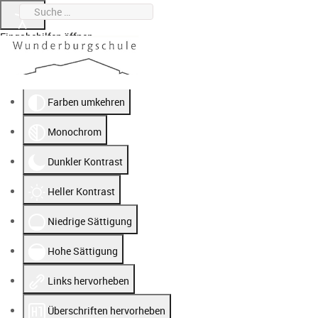
Suchen
0951 912020-0
wunderburgschule@stadt.bamberg.de
Eingabehilfen öffnen
Farben umkehren
Monochrom
Dunkler Kontrast
Heller Kontrast
Niedrige Sättigung
Hohe Sättigung
Links hervorheben
Überschriften hervorheben