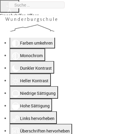
Suchen
0951 912020-0
wunderburgschule@stadt.bamberg.de
Eingabehilfen öffnen
Farben umkehren
Monochrom
Dunkler Kontrast
Heller Kontrast
Niedrige Sättigung
Hohe Sättigung
Links hervorheben
Überschriften hervorheben